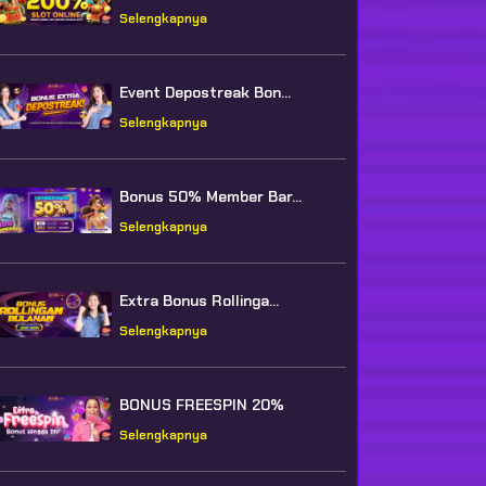
Selengkapnya
Event Depostreak Bon...
Selengkapnya
Bonus 50% Member Bar...
Selengkapnya
Extra Bonus Rollinga...
Selengkapnya
BONUS FREESPIN 20%
Selengkapnya