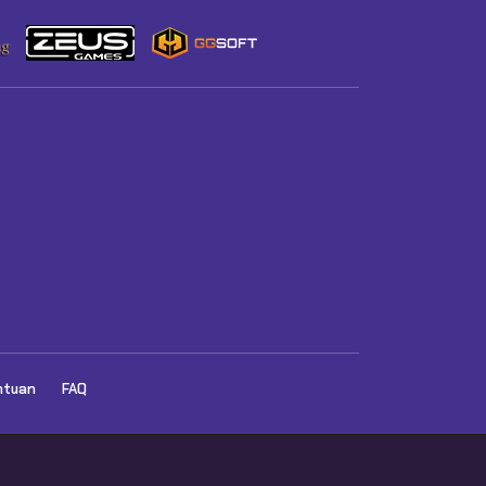
ntuan
FAQ
ts reserved.