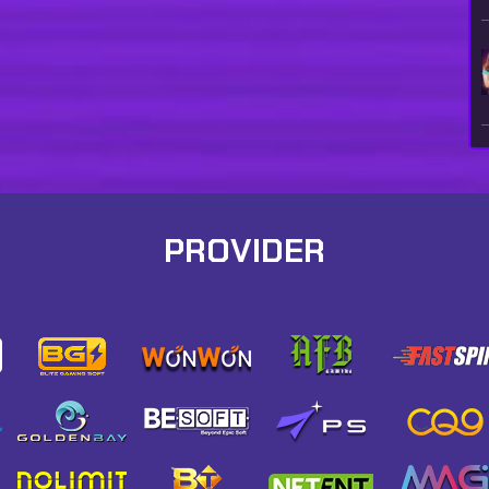
PROVIDER