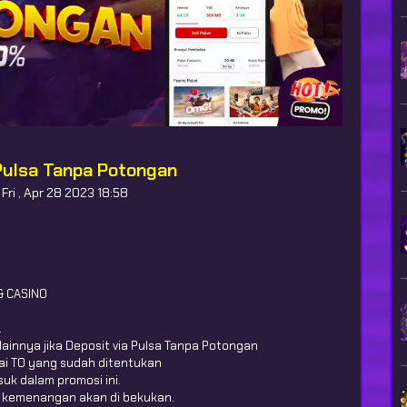
Pulsa Tanpa Potongan
:
Fri , Apr 28 2023 18:58
& CASINO
.
lainnya jika Deposit via Pulsa Tanpa Potongan
pai TO yang sudah ditentukan
uk dalam promosi ini.
n kemenangan akan di bekukan.