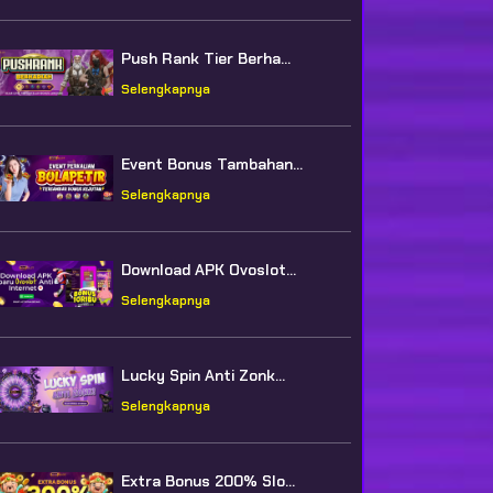
Push Rank Tier Berha...
Selengkapnya
Event Bonus Tambahan...
Selengkapnya
Download APK Ovoslot...
Selengkapnya
Lucky Spin Anti Zonk...
Selengkapnya
Extra Bonus 200% Slo...