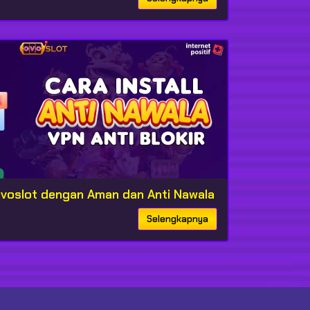
voslot dengan Aman dan Anti Nawala
Selengkapnya