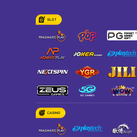
SLOT
CASINO