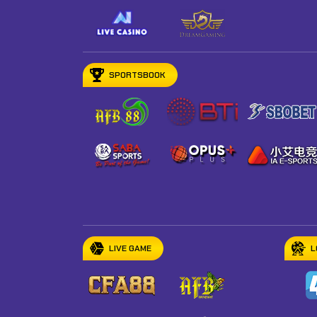
SPORTSBOOK
LIVE GAME
L