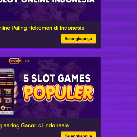
nline Paling Rekomen di Indonesia
Selengkapnya
ng sering Gacor di Indonesia
Selengkapnya