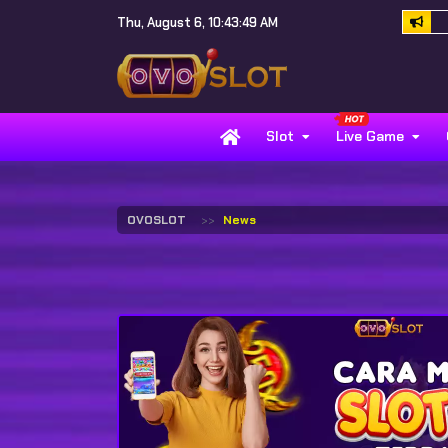
Thu, August 6, 10:43:50 AM
Slot
Live Game
OVOSLOT
News