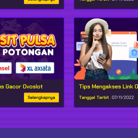
us Gacor Ovoslot
Tips Mengakses Link O
Tanggal Terbit
: 07/11/2022
Selengkapnya