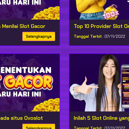
 Menilai Slot Gacor
Top 10 Provider Slot O
Tanggal Terbit
: 07/11/2022
Selengkapnya
pada situs Ovoslot
Inilah 5 Slot Online ya
Tanggal Terbit
: 07/11/2022
Selengkapnya