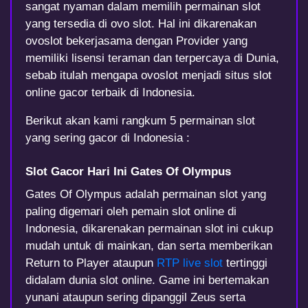
sangat nyaman dalam memilih permainan slot
yang tersedia di ovo slot. Hal ini dikarenakan
ovoslot bekerjasama dengan Provider yang
memiliki lisensi teraman dan terpercaya di Dunia,
sebab itulah mengapa ovoslot menjadi situs slot
online gacor terbaik di Indonesia.
Berikut akan kami rangkum 5 permainan slot
yang sering gacor di Indonesia :
Slot Gacor Hari Ini Gates Of Olympus
Gates Of Olympus adalah permainan slot yang
paling digemari oleh pemain slot online di
Indonesia, dikarenakan permainan slot ini cukup
mudah untuk di mainkan, dan serta memberikan
Return to Player ataupun
RTP live slot
tertinggi
didalam dunia slot online. Game ini bertemakan
yunani ataupun sering dipanggil Zeus serta