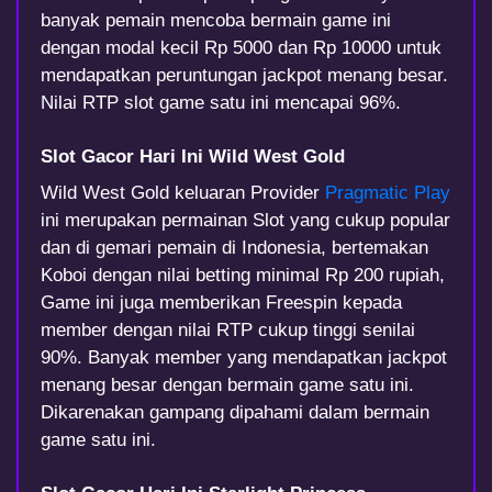
banyak pemain mencoba bermain game ini
dengan modal kecil Rp 5000 dan Rp 10000 untuk
mendapatkan peruntungan jackpot menang besar.
Nilai RTP slot game satu ini mencapai 96%.
Slot Gacor Hari Ini Wild West Gold
Wild West Gold keluaran Provider
Pragmatic Play
ini merupakan permainan Slot yang cukup popular
dan di gemari pemain di Indonesia, bertemakan
Koboi dengan nilai betting minimal Rp 200 rupiah,
Game ini juga memberikan Freespin kepada
member dengan nilai RTP cukup tinggi senilai
90%. Banyak member yang mendapatkan jackpot
menang besar dengan bermain game satu ini.
Dikarenakan gampang dipahami dalam bermain
game satu ini.